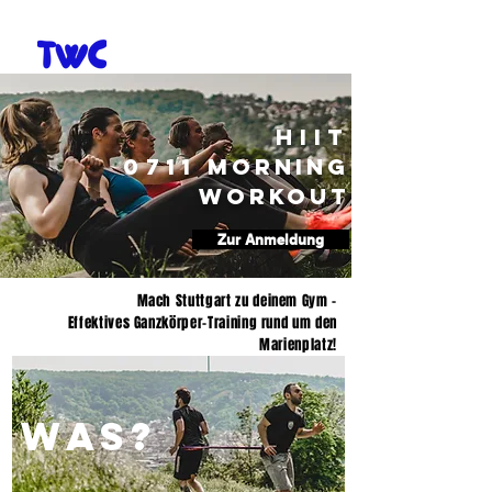
HIIT
0711
Morning
Workout
Zur Anmeldung
Mach Stuttgart zu deinem Gym -
Effektives Ganzkörper-Training rund um den
Marienplatz!
WAS?