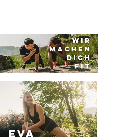
Wir
machen
dich
fit
Eva