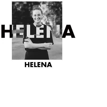
HELENA
FITNESS COACH
Helena ist quasi schon immer sportlich
aktiv und bringt einen vielseitigen
sportlichen Background mit (HIIT,
Tennis, Hyrox, ...) - wer sich gerne aus
der Komfortzone bringen lässt und
genau wie wir unsere HIIT Workouts
feiert, darf sich freuen, sich ab von