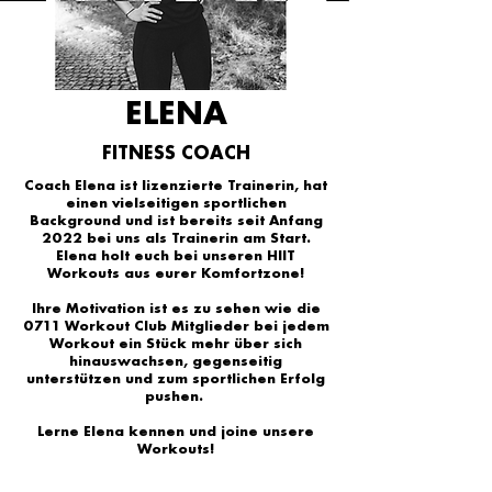
ELENA
FITNESS COACH
Coach Elena ist lizenzierte Trainerin, hat
einen vielseitigen sportlichen
Background und ist
bereits seit Anfang
2022 bei uns als Trainerin am Start.
Elena holt euch bei unseren HIIT
Workouts aus eurer Komfortzone!
Ihre Motivation ist es zu sehen wie die
0711 Workout Club Mitglieder bei jedem
Workout ein Stück mehr über sich
hinauswachsen, gegenseitig
unterstützen und zum sportlichen Erfolg
pushen.
Lerne Elena kennen und joine unsere
Workouts!