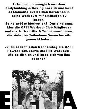
Er kommt ursprünglich aus dem
Bodybuilding & Boxing Bereich und liebt
es Elemente aus beiden Bereichen in
seine Workouts mit einfließen zu
lassen.
Seine größte Motivation? Das sind ganz
klar die 0711 Workout Club Mitglieder
und die Fortschritte & Transformationen,
die viele der Teilnehmer*innen bereits
gemacht haben.
Julian coacht jeden Donnerstag die 0711
Power Hour, sowie die HIIT Workouts.
Melde dich an und lasse dich von ihm
coachen!