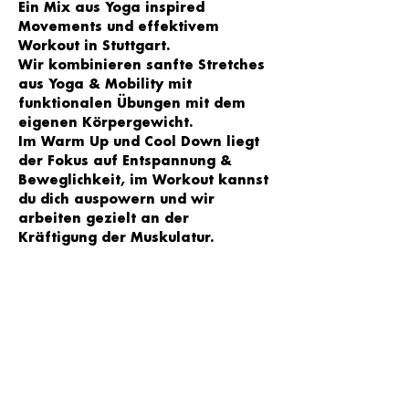
Ein Mix aus Yoga inspired 
Movements und effektivem 
Workout in Stuttgart. 
Wir kombinieren sanfte Stretches 
aus Yoga & Mobility mit 
funktionalen Übungen mit dem 
eigenen Körpergewicht. 
Im Warm Up und Cool Down liegt 
der Fokus auf Entspannung & 
Beweglichkeit, im Workout kannst 
du dich auspowern und wir 
arbeiten gezielt an der 
Kräftigung der Muskulatur. 
Trainiert wird zu motivierender 
Musik und je nach Level kannst du 
selbst entscheiden, welche 
Übungsvariante zu wählst - egal 
ob Anfänger oder 
Fortgeschrittene - jede/r ist 
willkommen!
Wir sehen uns im YOGA LOFT Süd 