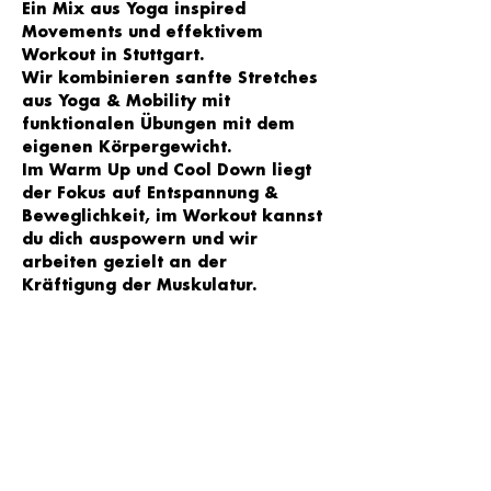
Ein Mix aus Yoga inspired 
Movements und effektivem 
Workout in Stuttgart. 
Wir kombinieren sanfte Stretches 
aus Yoga & Mobility mit 
funktionalen Übungen mit dem 
eigenen Körpergewicht. 
Im Warm Up und Cool Down liegt 
der Fokus auf Entspannung & 
Beweglichkeit, im Workout kannst 
du dich auspowern und wir 
arbeiten gezielt an der 
Kräftigung der Muskulatur. 
Trainiert wird zu motivierender 
Musik und je nach Level kannst du 
selbst entscheiden, welche 
Übungsvariante zu wählst - egal 
ob Anfänger oder 
Fortgeschrittene - jede/r ist 
willkommen!
Wir sehen uns im YOGA LOFT Süd 