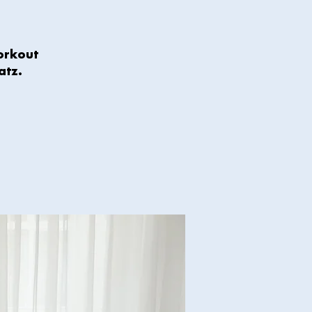
orkout
atz.