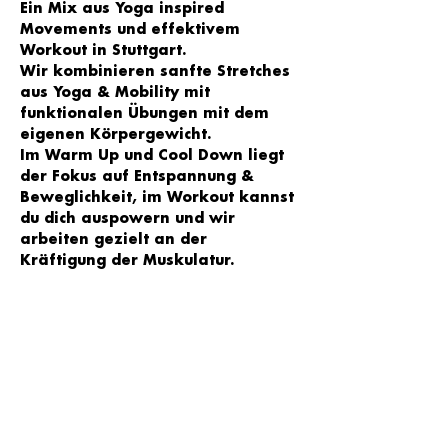
Ein Mix aus Yoga inspired 
Movements und effektivem 
Workout in Stuttgart. 
Wir kombinieren sanfte Stretches 
aus Yoga & Mobility mit 
funktionalen Übungen mit dem 
eigenen Körpergewicht. 
Im Warm Up und Cool Down liegt 
der Fokus auf Entspannung & 
Beweglichkeit, im Workout kannst 
du dich auspowern und wir 
arbeiten gezielt an der 
Kräftigung der Muskulatur. 
Trainiert wird zu motivierender 
Musik und je nach Level kannst du 
selbst entscheiden, welche 
Übungsvariante zu wählst - egal 
ob Anfänger oder 
Fortgeschrittene - jede/r ist 
willkommen!
Wir sehen uns im YOGA LOFT Süd 