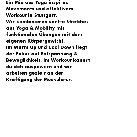
Ein Mix aus Yoga inspired 
Movements und effektivem 
Workout in Stuttgart. 
Wir kombinieren sanfte Stretches 
aus Yoga & Mobility mit 
funktionalen Übungen mit dem 
eigenen Körpergewicht. 
Im Warm Up und Cool Down liegt 
der Fokus auf Entspannung & 
Beweglichkeit, im Workout kannst 
du dich auspowern und wir 
arbeiten gezielt an der 
Kräftigung der Muskulatur. 
Trainiert wird zu motivierender 
Musik und je nach Level kannst du 
selbst entscheiden, welche 
Übungsvariante zu wählst - egal 
ob Anfänger oder 
Fortgeschrittene - jede/r ist 
willkommen!
Wir sehen uns im YOGA LOFT Süd 