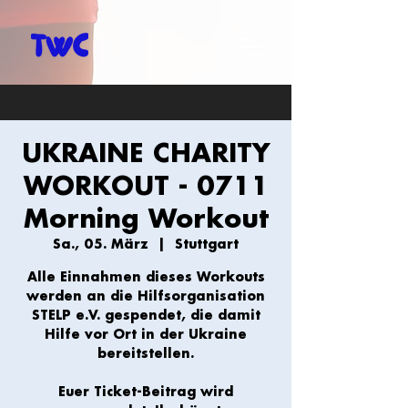
UKRAINE CHARITY
WORKOUT - 0711
Morning Workout
Sa., 05. März
  |  
Stuttgart
Alle Einnahmen dieses Workouts
werden an die Hilfsorganisation
STELP e.V. gespendet, die damit
Hilfe vor Ort in der Ukraine
bereitstellen.
Euer Ticket-Beitrag wird