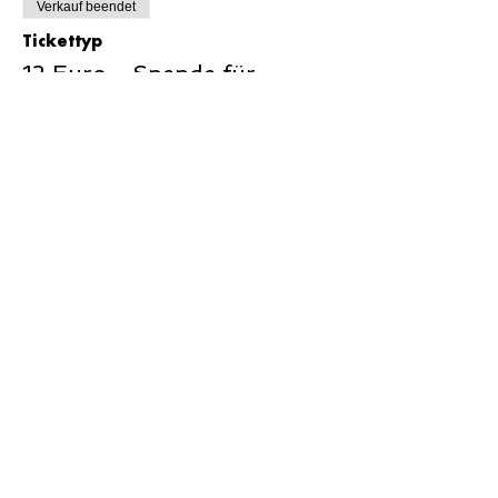
Verkauf beendet
Tickettyp
12 Euro - Spende für
STELP e.V
Preis
12,00 €
Verkauf beendet
Tickettyp
30 Euro - Spende für
STELP e.V
Preis
30,00 €