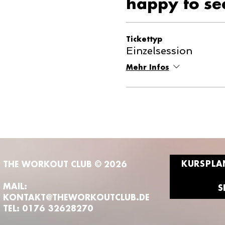
happy to se
Tickettyp
Einzelsession
Mehr Infos
KURSPLA
THE WORKOUT CLUB © 2026
MAIL:
S
KONTAKT@THEWORKOUTCLUB.DE
TEL: 0176 32628270