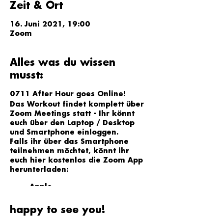
Zeit & Ort
16. Juni 2021, 19:00
Zoom
Alles was du wissen
musst:
0711 After Hour goes Online!
Das Workout findet komplett über
Zoom Meetings statt - Ihr könnt
euch über den Laptop / Desktop
und Smartphone einloggen.
Falls ihr über das Smartphone
teilnehmen möchtet, könnt ihr
euch hier kostenlos die Zoom App
herunterladen:
Apple
Android / Play Store
happy to see you!
Der Link zum Zoom-Workout