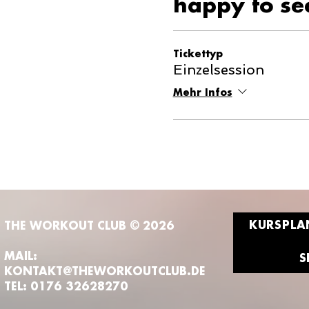
happy to se
Tickettyp
Einzelsession
Mehr Infos
KURSPLA
THE WORKOUT CLUB © 2026
MAIL:
S
KONTAKT@THEWORKOUTCLUB.DE
TEL: 0176 32628270