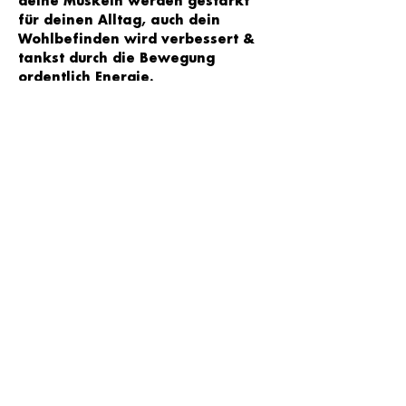
deine Muskeln werden gestärkt 
für deinen Alltag, auch dein 
Wohlbefinden wird verbessert & 
tankst durch die Bewegung 
ordentlich Energie.
Glaub an dich – Du hast das Zeug 
dazu. Du bist großartig.
Immer 
Donnerstags 19:00 Uhr.
happy to see you!
Verkauf beendet
Tickettyp
Online-Workout
Preis
12,00 €