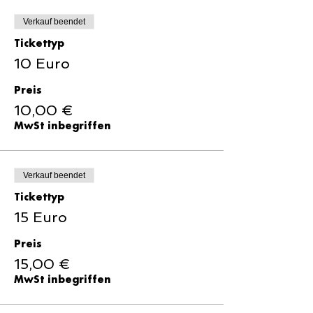
Mitgliedschaft kannst du an allen
Verkauf beendet
Workouts kostenlos teilnehmen.
Tickettyp
10 Euro
Preis
10,00 €
MwSt inbegriffen
Verkauf beendet
Tickettyp
15 Euro
Preis
15,00 €
MwSt inbegriffen