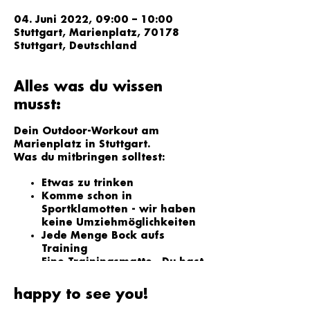
04. Juni 2022, 09:00 – 10:00
Stuttgart, Marienplatz, 70178
Stuttgart, Deutschland
Alles was du wissen
musst:
Dein Outdoor-Workout am
Marienplatz in Stuttgart.
Was du mitbringen solltest:
Etwas zu trinken
Komme schon in
Sportklamotten - wir haben
keine Umziehmöglichkeiten
Jede Menge Bock aufs
Training
Eine Trainingsmatte. Du hast
keine? Schau doch mal in
unserem Shop vorbei
happy to see you!
(
https://www.morningworkou