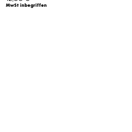
MwSt inbegriffen
Verkauf beendet
Tickettyp
15 Euro
Preis
15,00 €
MwSt inbegriffen
Verkauf beendet
Tickettyp
20 Euro
Preis
20,00 €