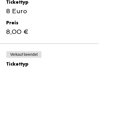
Tickettyp
8 Euro
Preis
8,00 €
Verkauf beendet
Tickettyp
10 Euro
Preis
10,00 €
Verkauf beendet
Tickettyp
15 Euro