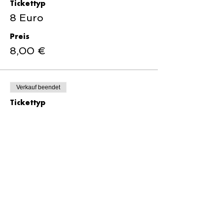
Tickettyp
8 Euro
Preis
8,00 €
Verkauf beendet
Tickettyp
10 Euro
Preis
10,00 €
Verkauf beendet
Tickettyp
15 Euro