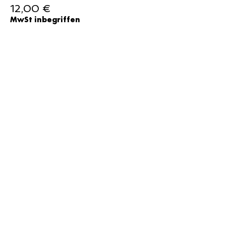
12,00 €
MwSt inbegriffen
Verkauf beendet
Tickettyp
15 Euro
Preis
15,00 €
MwSt inbegriffen
Verkauf beendet
Tickettyp
20 Euro
Preis