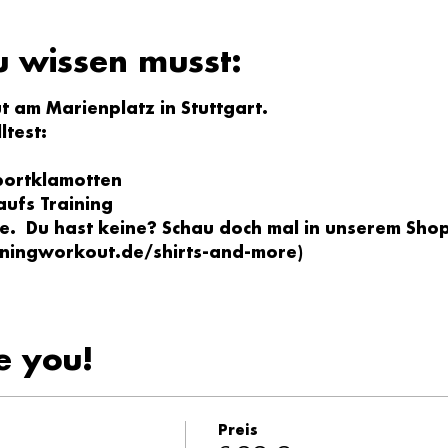
u wissen musst:
 am Marienplatz in Stuttgart.
ltest:
portklamotten
ufs Training
e.  Du hast keine? Schau doch mal in unserem Shop
ningworkout.de/shirts-and-more
)
e you!
Preis