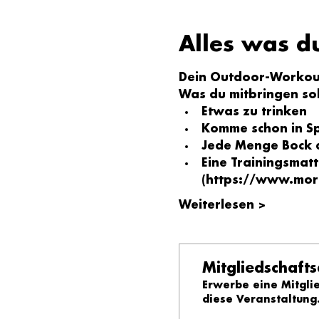
Alles was d
Dein Outdoor-Workout
Was du mitbringen sol
Etwas zu trinken
Komme schon in S
Jede Menge Bock a
Eine Trainingsmatt
(
https://www.mor
Weiterlesen >
Mitgliedschaft
Erwerbe eine Mitgli
diese Veranstaltung