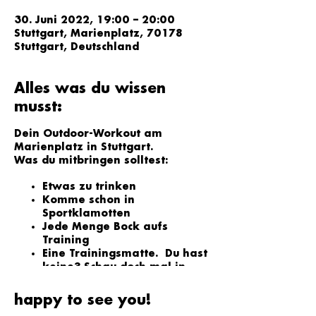
30. Juni 2022, 19:00 – 20:00
Stuttgart, Marienplatz, 70178
Stuttgart, Deutschland
Alles was du wissen
musst:
Dein Outdoor-Workout am
Marienplatz in Stuttgart.
Was du mitbringen solltest:
Etwas zu trinken
Komme schon in
Sportklamotten
Jede Menge Bock aufs
Training
Eine Trainingsmatte. Du hast
keine? Schau doch mal in
unserem Shop vorbei
(
https://www.morningworkou
happy to see you!
t.de/shirts-and-more
)