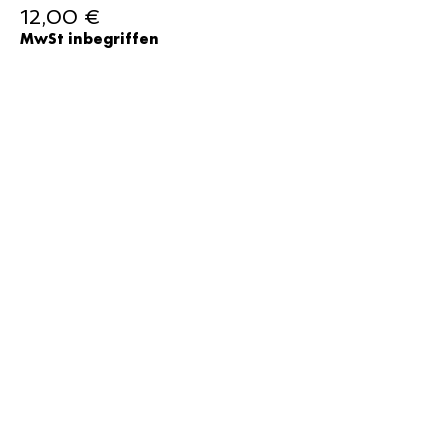
12,00 €
MwSt inbegriffen
Verkauf beendet
Tickettyp
15 Euro
Preis
15,00 €
MwSt inbegriffen
Verkauf beendet
Tickettyp
20 Euro
Preis