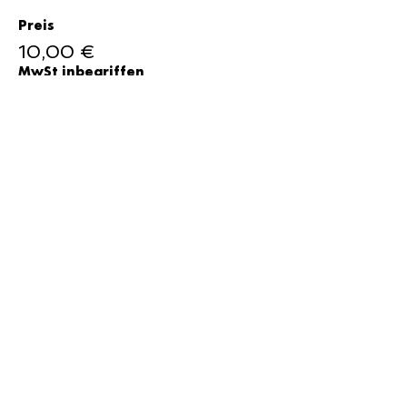
Preis
10,00 €
MwSt inbegriffen
Verkauf beendet
Tickettyp
15 Euro
Preis
15,00 €
MwSt inbegriffen
Verkauf beendet
Tickettyp
20 Euro