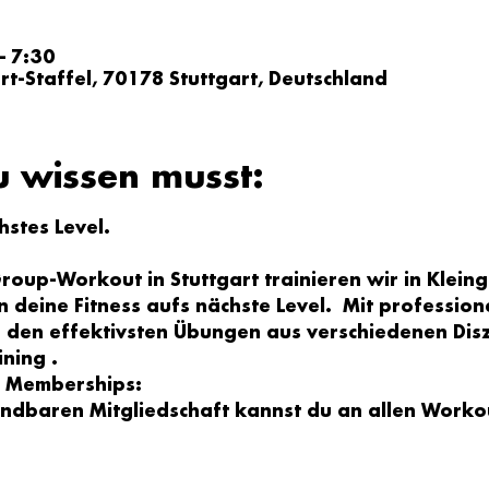
– 7:30
ert-Staffel, 70178 Stuttgart, Deutschland
u wissen musst:
chstes Level.
oup-Workout in Stuttgart trainieren wir in Klein
 deine Fitness aufs nächste Level.  Mit profession
den effektivsten Übungen aus verschiedenen Diszi
ining .
In Memberships:
ündbaren Mitgliedschaft kannst du an allen Worko