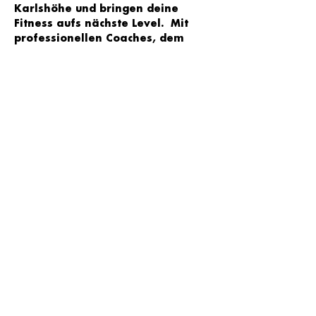
Karlshöhe und bringen deine 
Fitness aufs nächste Level.  Mit 
professionellen Coaches, dem 
besten Equipment und den 
effektivsten Übungen aus 
verschiedenen Disziplinen aus 
CrossFit, Athletik- und 
Krafttraining .
THE WORKOUT CLUB © 2026
MAIL:
KONTAKT@THEWORKOUTCLUB.DE
TEL:
0176 32628270
IMPRESSUM
DATENSCHUTZ