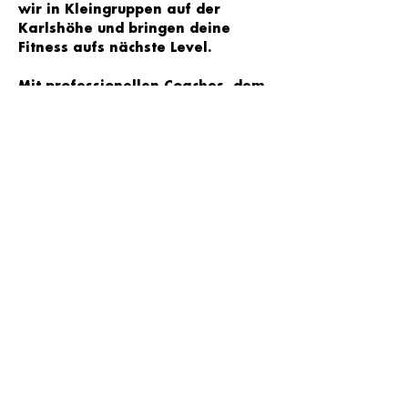
wir in Kleingruppen auf der 
Karlshöhe und bringen deine 
Fitness aufs nächste Level.

Mit professionellen Coaches, dem 
besten Equipment und den 
effektivsten Übungen aus 
verschiedenen Disziplinen aus 
CrossFit, Athletik- und 
Krafttraining .
THE WORKOUT CLUB © 2026
MAIL:
KONTAKT@THEWORKOUTCLUB.DE
TEL:
0176 32628270
IMPRESSUM
DATENSCHUTZ