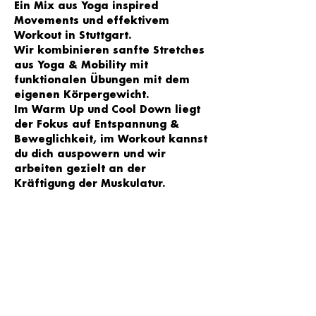
Ein Mix aus Yoga inspired 
Movements und effektivem 
Workout in Stuttgart. 
Wir kombinieren sanfte Stretches 
aus Yoga & Mobility mit 
funktionalen Übungen mit dem 
eigenen Körpergewicht. 
Im Warm Up und Cool Down liegt 
der Fokus auf Entspannung & 
Beweglichkeit, im Workout kannst 
du dich auspowern und wir 
arbeiten gezielt an der 
Kräftigung der Muskulatur. 
Trainiert wird zu motivierender 
Musik und je nach Level kannst du 
selbst entscheiden, welche 
Übungsvariante zu wählst - egal 
ob Anfänger oder 
Fortgeschrittene - jede/r ist 
willkommen!
Wir sehen uns im YOGA LOFT Süd 