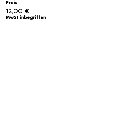
Preis
12,00 €
MwSt inbegriffen
Verkauf beendet
Tickettyp
15 Euro
Preis
15,00 €
MwSt inbegriffen
Verkauf beendet
Tickettyp
20 Euro